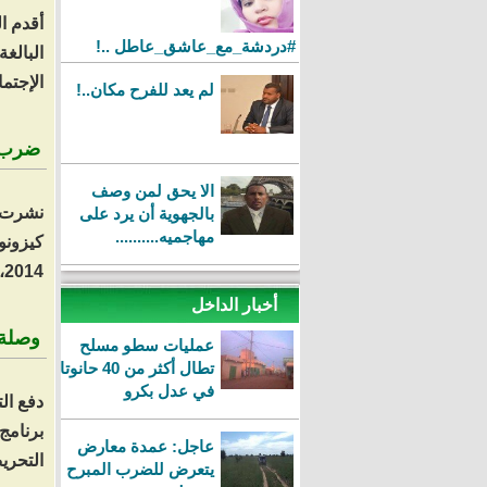
أقدم ا
#‏دردشة_مع_عاشق_عاطل‬ ..!
الإجتم
لم يعد للفرح مكان..!
ضرب م
الا يحق لمن وصف
نشرت ص
بالجهوية أن يرد على
مهاجميه..........
كيزونو
2014، للانضمام الى صفوف تنظيم “داعش” بالرقة السورية.
أخبار الداخل
وصلة 
عمليات سطو مسلح
تطال أكثر من 40 حانوتا
في عدل بكرو
دفع ال
برنامج
عاجل: عمدة معارض
التحري
يتعرض للضرب المبرح