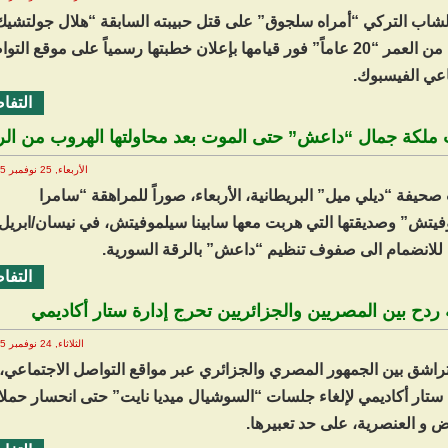
لشاب التركي “أمراه سلجوق” على قتل حبيبته السابقة “هلال جولتشيك
البالغة من العمر “20 عاماً” فور قيامها بإعلان خطبتها رسمياً على موقع الت
اعي الفيسبوك.
التفا
لكة جمال “داعش” حتى الموت بعد محاولتها الهروب من الر
الأربعاء, 25 نوفمبر 2025 16:05
حيفة “ديلي ميل” البريطانية، الأربعاء، صوراً للمراهقة “سامرا
فيتش” وصديقتها التي هربت معها سابينا سيلموفيتش، في نيسان/ابريل
التفا
ردح بين المصريين والجزائريين تحرج إدارة ستار أكاديمي
الثلاثاء, 24 نوفمبر 2025 11:33
تراشق بين الجمهور المصري والجزائري عبر مواقع التواصل الاجتماعي، 
 ستار أكاديمي لإلغاء جلسات “السوشيال ميديا نايت” حتى انحسار حمل
ض و العنصرية، على حد تعبيرها.