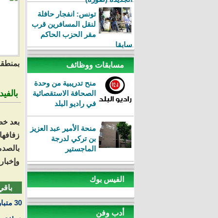
تونس: انفجار حافلة
لنقل المسافرين قرب
مقر الحزب الحاكم
سابقا
بمنطقة 
مسابقات ووظائف
منح تدريبية من وحدة
بالفي
الصحافة الاستقصائية
في راديو البلد
بعد خط
منحة الأمير عبد العزيز
زفافها
بن تركي لدرجة
بالصدم
الماجستير
وإخبار
الفيس بوك
باقي
30 متبارية يتنافسن على لقب ملكة_جمال_البدينات بالمغرب
أدب وفن