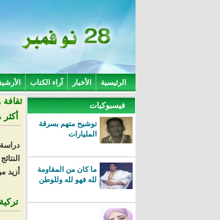
الرئيسية
الأخبار
آراء الكتاب
الأرشي
أخبار الداخل
مواقع
اتصل بنا
مقالات
ثقافة 
فيسبوكيات
أكثر من 80 طفل يولدون يوميا خارج
توشيح متهم بسرقة
المليارات
دراسة 
النتائ
ما كان من المقاومة
أزيد من 30 ألف طفل 
لله فهو لله وللوطن
تركية