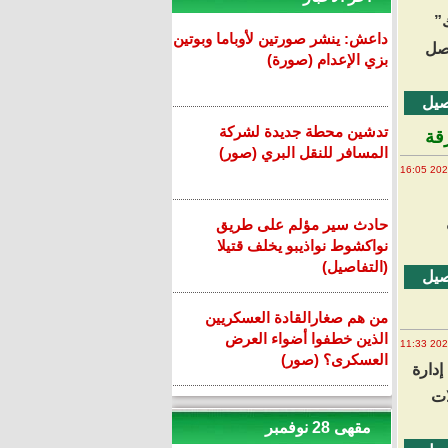
”
داعش: ينشر صورتين لأوباما وبوتين
واصل
بزي الإعدام (صورة)
صيل
تدشين محطة جديدة لشركة
قة
المسافر للنقل البري (صور)
حادث سير مؤلم على طريق
نواكشوط نواذيبو يخلف قتيلا
(التفاصيل)
صيل
من هم صغارالقادة العسكريين
الذين خطفوا أضواء العرض
العسكرى؟ (صور)
إدارة
ات
مقهى 28 نوفمبر