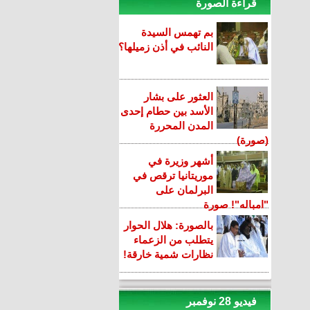
قراءة الصورة
بم تهمس السيدة
النائب في أذن زميلها؟
العثور على بشار
الأسد بين حطام إحدى
المدن المحررة
(صورة)
أشهر وزيرة في
موريتانيا ترقص في
البرلمان على
"امباله"! صورة
بالصورة: هلال الحوار
يتطلب من الزعماء
نظارات شمية خارقة!
فيديو 28 نوفمبر