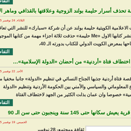
التفا
بة تحذف أسرار حليمة بولند الزوجية وعلاقتها بالقذافي وماهر ا
الثلاثاء, 24 نوفمبر 2025 11:29
لاعلامية الكويتية حليمة بولند عن أن شركة «سبارك» للنشر التي تعا
معها لنشر كتابها الاول «Me حليمة» حذفت ثلاثة اجزاء مهمة من كتابها المو
ها بمعرض الكويت الدولي للكتاب بدورته الـ 40،
التفا
ختطاف فتاة «أردنية» من أحضان «الدولة الإسلامية»…
الأحد, 22 نوفمبر 2025 09:08
صة فتاة أردنية جذبها الجناح النسائي في تنظيم «الدولة» جانبا مخفيا م
 المعلوماتي والسياسي والأمني بين الحكومة الأردنية وتنظيم «الدولة
مية» خصوصا وان عمان بذلت الكثير من الجهد لاختطاف الفتاة
التفا
عيش سكانها حتى 145 سنة وينجبون حتى سن الـ 90
الخميس, 19 نوفمبر 2025 12:35
ثقافة ومجتمع- 28 نوفمبر