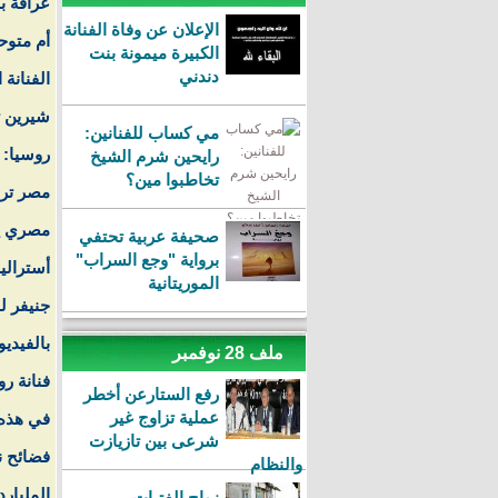
عرافة ب
الإعلان عن وفاة الفنانة
أم متوح
الكبيرة ميمونة بنت
دندني
الفنانة 
شيرين ت
مي كساب للفنانين:
روسيا: 
رايحين شرم الشيخ
تخاطبوا مين؟
مصر ترف
مصري يكتشف 
صحيفة عربية تحتفي
برواية "وجع السراب"
أسترالية
الموريتانية
جنيفر 
بالفيديو
ملف 28 نوفمبر
فنانة رو
رفع الستارعن أخطر
عملية تزاوج غير
في هذه 
شرعى بين تازيازت
فضائح ن
والنظام
المليار
زواج الفتيات