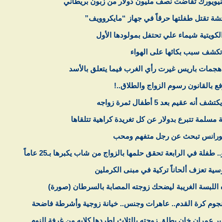
نيويورك تقاضت نصف مليون دولار من زبون بريطاني
شة تقتل طفلتها حرقاً في جهاز “مايكروويف”
الكويتية شيماء علي تحتفل بمولودها الأول
كشف سبب بكائها على الهواء
هجمات باريس غيرت رأي الغرب فيما يتعلق بالأسد
ع بالقانون رسوم الزواج والطلاق..!
أنه عقيم بعد 5 أطفال ثمرة زواجه
 مسلمة تتبرع بدولار عن كل تغريدة كراهية تتلقاها
لورانس تبحث عن رجل متفهم ومحب
.. طفلة في الرابعة تحقق حلمها بالزواج من شاب يكبرها بـ25 عاماً
سية تعزف ألحاناً تركية في مبنى الكرملين
اللبسة الغريبة ليضحك زوجته المصابة بالسرطان (صورة)
جوم كرة القدم.. عاهرات وجنس.. خيانة زوجية وأشرطة فاضحة
دير عمران خان يطلق زوجته بالثلاث لطردها كلابه من غرفة النوم