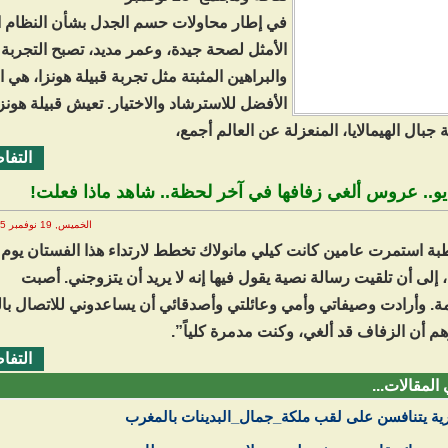
في إطار محاولات حسم الجدل بشأن النظام ا
الأمثل لصحة جيدة، وعمر مديد، تصبح التجربة
والبراهين المثبتة مثل تجربة قبيلة هونزا، هي 
الأفضل للاسترشاد والاختيار. تعيش قبيلة هونز
جبال الهيمالايا، المنعزلة عن العالم أجمع،
التفا
ديو.. عروس ألغي زفافها في آخر لحظة.. شاهد ماذا فعلت!
الخميس, 19 نوفمبر 2025 12:33
بة استمرت عامين كانت كيلي مانولاك تخطط لارتداء هذا الفستان يوم
، إلى أن تلقيت رسالة نصية يقول فيها إنه لا يريد أن يتزوجني. أصبت
ة. وأرادت وصيفاتي وأمي وعائلتي وأصدقائي أن يساعدوني للاتصال با
هم أن الزفاف قد ألغي، وكنت مدمرة كلياً”.
التفا
 المقالات...