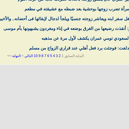
امرأة تضرب زوجها بوحشية بعد ضبطه مع عشيقته في مطعم
 سفر ابنه ويعاشر زوجته جنسيًا ويلجأ لدجال لإبقائها فى أحضانه.. والأخير 
و: أنقذت رضيعها من الغرق بوضعه في إناء ومغردون يشبهونها بأم موسى
السعودي تومي عمران يكشف لأول مرة عن مذهبه
دلفت: فوجئت برد فعل أهلي عند قراري الزواج من مسلم
البداية السابق
1
2
3
4
5
6
7
8
9
10
التالي
>
النهاية
>>