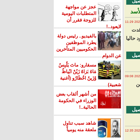
صيل
عجز عن مواجهة
لأسد
المتطلبات اليومية
للزوجة فقرر أن
لايعود..!
قدت
بالفيديو.. رئيس دولة
جود حاليا
يطرد الموظفين
الحكوميين المتأخرين
صيل
عن الدوام
مسقارو: ماتَ يَلٌبِسٌ
مَاهُ بَزاهٌ زَيٌنٌ ابٌياظُ
وٌزَينٌ اخٌظَارُو (أغنية
ن
شعبية)
من أشهر ألقاب بعض
الوزراء في الحكومة
الحالية..!
صيل
شاهد سبب تناول
ملعقة منه يومياً