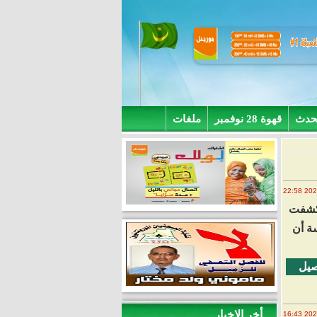
حدث
قهوة 28 نوفمبر
ملفات
 كشفت
سة أن
صيل
أخر الاخبار