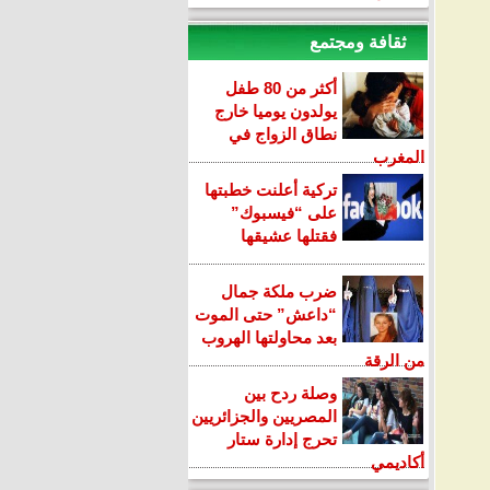
ثقافة ومجتمع
أكثر من 80 طفل
يولدون يوميا خارج
نطاق الزواج في
المغرب
تركية أعلنت خطبتها
على “فيسبوك”
فقتلها عشيقها
ضرب ملكة جمال
“داعش” حتى الموت
بعد محاولتها الهروب
من الرقة
وصلة ردح بين
المصريين والجزائريين
تحرج إدارة ستار
أكاديمي