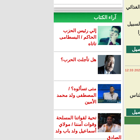
لغذائي
آراء الكتاب
السبيل
إلي رئيس الحزب
ا
الحاكم / البسطامى
تاتاه
صيل
هل تأجلت الحرب؟
متى تسألوه؟ /
لناس
المصطفى ولد محمد
الأمين
صيل
تحية لقواتنا المسلحة
وقوات أمننا / مولاي
أسماعيل ولد باب ولد
الصادق