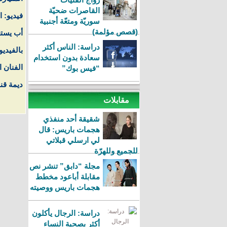
القاصرات ضحيّة
فيديو: 
سوريّة ومتعّة أجنبية
(قصص مؤلمة)
أب يستغل
دراسة: الناس أكثر
بالفيدي
سعادة بدون استخدام
الفنان 
“فيس بوك”
ديمة قن
مقابلات
شقيقة أحد منفذي
هجمات باريس: قال
لي ارسلي قبلاتي
للجميع وللهرّة
مجلة “دابق” تنشر نص
مقابلة أباعود مخطط
هجمات باريس ووصيته
دراسة: الرجال يأكلون
أكثر بصحبة النساء