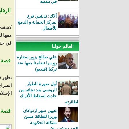
في بلديته
الرقا
ألاك: تدشين فرع
لمركز الحماية و الدمج
كشفت ا
للأطفال
في جناح
العالم حولنا
علي صالح يزور سفارة
قصة ا
روسيا تضامنا معها ضد
تركيا (فيديو)
تظهر ق
أول صورة للطيار
الصراع
الروسى بعد نجاته من
الإسلا
حادث إسقاط الأتراك
لطائرته
تعيين صهر اردوغان
قصة قرية ي
وزيرا للطاقة ضمن
تشكلة الحكومة
الجديدة (صورة)