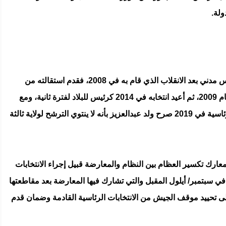
لة.
استطاع محمد ولد عبدالعزيز تقديم نفسه كرئيس مدني بعد الانقلاب الذي قام به في 2008، فقدم استقالته من
المجلس العسكري وفاز بالانتخابات الرئاسية عام 2009، ثم أعيد انتخابه في 2014 كرئيس للبلاد لفترة ثانية، ومع
اقتراب انتهاء فترته الثانية وإجراء الانتخابات الرئاسية في 2019 صرح ولد عبدالعزيز بأنه لا ينتوي الترشح لولاية ثالثة
ن معارك تكسير العظام بين النظام والمعارضة قبيل إجراء الانتخابات
ا في سبتمبر/ أيلول المقبل والتي تشارك فيها المعارضة بعد مقاطعتها
ارضة مسبقًا إلى تحييد موقف الجيش من الانتخابات الرئاسية القادمة وضمان قدم