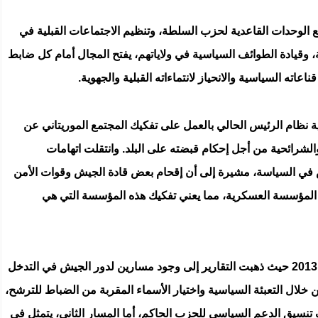
 الوحدات القاعدية لحزب السلطة، وتنظيم الاجتماعات القبلية في
، وقيادة الطوائف السياسية في ولاياتهم، يفتح المجال أمام كل ضابط
ته السياسية والانحياز لانتماءاته القبلية والجهوية.
بية نظام الرئيس الحالي بالعمل على تفكيك المجتمع الموريتاني عن
والشرائحية من أجل إحكام قبضته على البلد. وانتقلت اتهامات
 في السياسة، مشيرة إلى أن إقحام بعض قادة الجيش وقوات الأمن
المؤسسة العسكرية، مما يعني تفكيك هذه المؤسسة التي هي
تتشابه تلك الاتهامات مع نظيرتها قبيل انتخابات 2013 حيث ذهبت التقارير إلى وجود مسارين لدور الجيش في التدخل
 من خلال التعبئة السياسية واختيار الأسماء المقربة من الضباط للترشح،
تنسيق الدعم السياسي للحزب الحاكم، أما المسار الثاني، يتمثل في