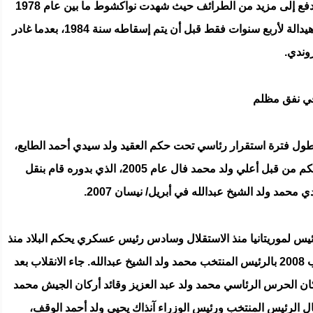
الصراع على الزعامة وتدهوُر الأوضاع الداخلية دفع إلى مزيد من الطرائف حيث شهدت نواكشوط ما بين عام 1978
إلى 1980 انقلابًا كل عام، صمد بعدها حكم ولد هيدالة لأربع سنوات فقط قبل أن يتم إسقاطه سنة 1984، بعدما غادر
وندي.
 في نفق مظلم
أطول فترة استقرار رئاسي تحت حكم العقيد ولد سيدي أحمد الطايع،
إلا أن تمت الإطاحة به بعد عشرين عامًا من الحكم من قبل أعلي ولد محمد فال عام 2005، الذي بدوره قام بنقل
حمد ولد الشيخ عبدالله في أبريل/ نيسان 2007.
رئيس لموريتانيا منذ الاستقلال وسادس رئيس عسكري يحكم البلاد منذ
إطاحته في انقلاب عسكري في 6 أغسطس/ آب 2008 بالرئيس المنتخب محمد ولد الشيخ عبدالله. جاء الانقلاب بعد
ركان الحرس الرئاسي محمد ولد عبد العزيز وقائد أركان الجيش محمد
قال الرئيس المنتخب ورئيس الوزراء آنذاك يحيى ولد أحمد الوقف،