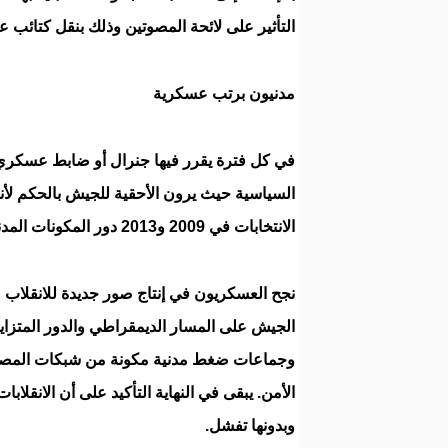
التأثير على لائحة المصوتين وذلك بنقل كتائب
مدنيون برتب عسكرية
في كل فترة يقرر فيها جنرال أو ضابط عسكري الإ
السياسية حيث يرون الأحقية للجيش بالحكم لأنه ال
الانتخابات في 2009 و2013 دور المكونات المدنية في ترسيخ عسكرة الديمقراطية.
نجح العسكريون في إنتاج صور جديدة للانقلاب 
الجيش على المسار الديمقراطي والدور المتزاي
وجماعات ضغط مدنية مكونة من شبكات المصالح 
الأمن. يبقى في النهاية التأكيد على أن الانقلا
وبدونها تفشل.