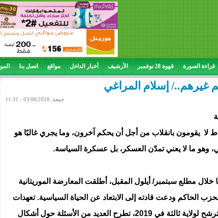
قراءة الصورة
قهوة 28 نوفمبر
الأرشيف
أخبار الداخل
مواقع
اتصل بنا
المو
كم غيرهم../ إسلام المراغي
جمعة, 03/08/2018 - 11:31
ة
اط لا يقومون بانقلاب من أجل أن يحكم آخرون، وما يجري غالبًا هو
 وهو ما لا يعني تمدّن العسكر، بل عسكرة السياسة.
ا خلال مطلع سبتمبر/ أيلول المقبل، أطلقت المعارضة الموريتانية
حزب الحاكم ودعت قادته إلى الابتعاد عن الحياة السياسية. تعهدات
سابقة من الرئيس محمد ولد عبدالعزيز بعدم الترشح لولاية ثالثة في 2019، تطرح العديد من الأسئلة حول أشكال