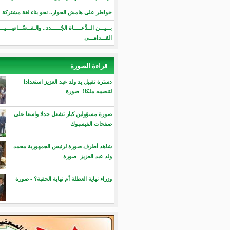
خواطر على هامش الحوار.. نحو بناء لغة مشتركة "مقال"
بـــيـــن الــدُّعـــــاة الجُــــــدد.. والـقــصَّـــاصِــــيـــن
القـــدامـــى
قراءة الصورة
دسترة تقبيل يد ولد عبد العزيز استعدادا
لتنصيبه ملكا! -صورة
صورة مسؤولين كبار تشعل جدلا واسعا على
صفحات الفيسبوك
شاهد أطرف صورة لرئيس الجمهورية محمد
ولد عبد العزيز -صورة
وزراء نهاية العطلة أم نهاية الحقبة؟ - صورة