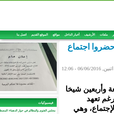
الأرشيف
أخبار الداخل
مواقع
الموقع القديم
اتصل بنا
شيخا حضروا اجتماع
 حقوق الإنسانية
ربعين شيخا
هد
فيسبوكيات
ع، وهي
مجلس الفتوى والمظالم في حوار الدهماء/ المصطفى اباه