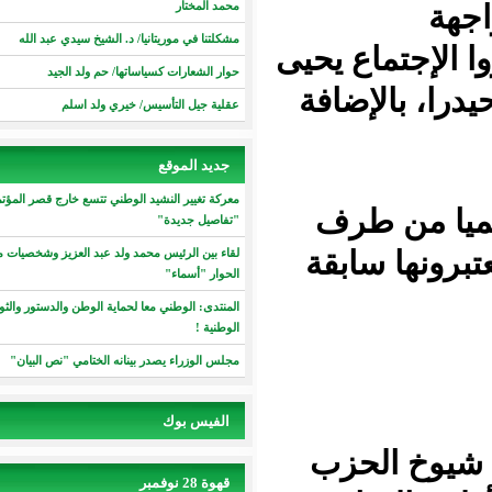
محمد المختار
مشكلتنا في موريتانيا/ د. الشيخ سيدي عبد الله
تماع يحيى
حوار الشعارات كسياساتها/ حم ولد الجيد
بالإضافة
عقلية جيل التأسيس/ خيري ولد اسلم
جديد الموقع
معركة تغيير النشيد الوطني تتسع خارج قصر المؤتمرات
من طرف
"تفاصيل جديدة"
ا سابقة
لقاء بين الرئيس محمد ولد عبد العزيز وشخصيات محورية في
الحوار "أسماء"
المنتدى: الوطني معا لحماية الوطن والدستور والثوابت والرموز
الوطنية !
مجلس الوزراء يصدر بينانه الختامي "نص البيان"
الفيس بوك
موع شيوخ الحزب
قهوة 28 نوفمبر