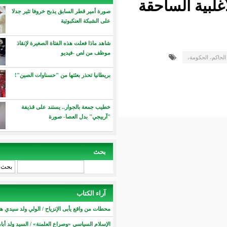
الساحقة
صورة أمير قطر السابق يذبح خروفا تثير جدلا
على الشبكة العنكبوتية
شاهد ماذا فعلت هذه الفتاة الصغيرة لإنقاذ
موظف من لص -فيديو
،
بريطانيا تحذر بعثتها من "حسناوات الصين"!
خطيب جمعة بالجوار.. يستند على قذيفة
"آربيجي" بدل العصا- صورة
بحث
‏بحث ‏
آراء الكتاب
محطات من واقع يأبى الإنزياح / الولي ولد سيدي هيبه
الإسلام السياسي «وصراع العلمنة» / السيد ولد أباه