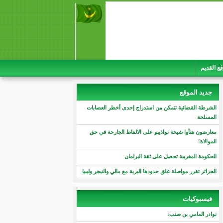
قع القديم
جديد الموقع
الشرطة القضائية تتمكن من استدراج إحدى أخطر العصابات
المسلحة
معارضون هنأوا شيخة نواذيبو على الالفاظ الجارحة في حق
الموالاة!
الحكومة المغربية تحصل على ثقة البرلمان
الجزائر تقرر مواصلة غلق حدودها البرية مع مالي والنيجر وليبيا
فيسبوكيات
نوادر المامي بن صنب: