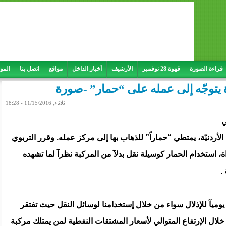
قراءة الصورة
قهوة 28 نوفمبر
الأرشيف
أخبار الداخل
مواقع
اتصل بنا
المو
 يتوجّه إلى عمله على “حمار” -صورة
ثلاثاء, 11/15/2016 - 18:28
ي
الأردنيّة، يمتطي “حماراً” للذهاب بها إلى مركز عمله. وقرر التربوي
استخدام الحمار كوسيلة نقل بدلآ من المركبة نظرآ لما تشهده
.
ميآ للإذلال سواء من خلال إستخدامنا لوسائل النقل حيث تفتقر
خلال الإرتفاع المتوالي لأسعار المشتقات النفطية لمن يمتلك مركبة