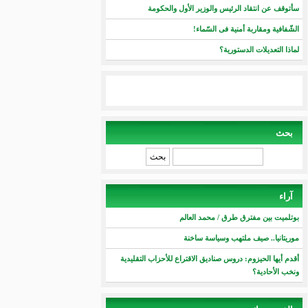
سأتوقف عن انتقاد الرئيس والوزير الأول والحكومة
الشّفافية ومقاربة أمنية فى السّماء!
لماذا التعديلات الدستورية؟
بحث
‏بحث ‏
آراء
بوتلميت بين مفترق طرق / محمد العالم
موريتانيا.. صيف ملتهب وسياسة ساخنة
أقدم أيها الحيزوم: دروس صناديق الاقتراع للأحزاب التقليدية
ونخب الأحادية؟